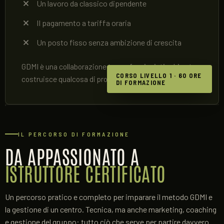
Un lavoro da classico dipendente
Il pagamento a tariffa oraria
Un posto fisso senza ambizione di crescita
GDMI è una collaborazione tra professionisti: chi entra
CORSO LIVELLO 1 · 60 ORE
costruisce qualcosa di proprio, con il brand alle spalle.
DI FORMAZIONE
IL PERCORSO DI FORMAZIONE
DA APPASSIONATO A
ISTRUTTORE CERTIFICATO
Un percorso pratico e completo per imparare il metodo GDMI e
la gestione di un centro. Tecnica, ma anche marketing, coaching
e gestione del gruppo: tutto ciò che serve per partire davvero.