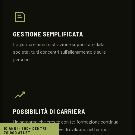
GESTIONE SEMPLIFICATA
Logistica e amministrazione supportate dalla
società: tu ti concentri sull'allenamento e sulle
persone.
POSSIBILITÀ DI CARRIERA
Un percorso che cresce con te: formazione continua,
10 ANNI · 600+ CENTRI ·
nuovi corsi e prospettive di sviluppo nel tempo.
70.000 ATLETI