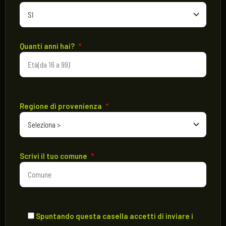
Quanti anni hai?
*
Regione di provenienza
*
Scrivi il tuo comune
*
Spuntando questa casella accetti di inviare i