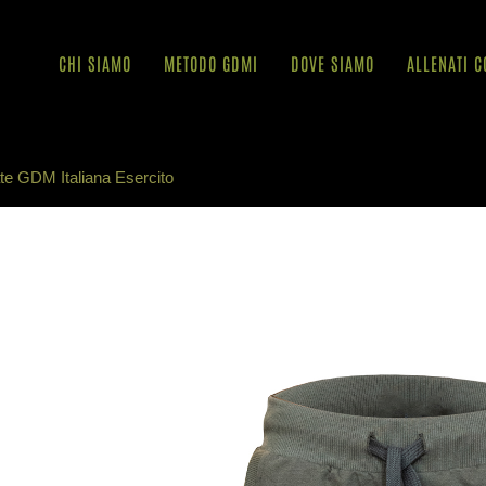
CHI SIAMO
METODO GDMI
DOVE SIAMO
ALLENATI C
e GDM Italiana Esercito