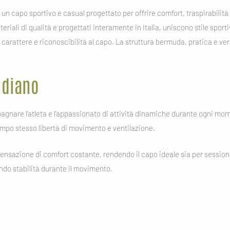
un capo sportivo e casual progettato per offrire comfort, traspirabilit
riali di qualità e progettati interamente in Italia, uniscono stile sporti
carattere e riconoscibilità al capo. La struttura bermuda, pratica e versa
idiano
nare l’atleta e l’appassionato di attività dinamiche durante ogni mom
mpo stesso libertà di movimento e ventilazione.
ensazione di comfort costante, rendendo il capo ideale sia per sessioni 
rendo stabilità durante il movimento.