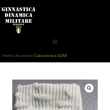
Home
/
Accessori
/ Calza tecnica GDMI