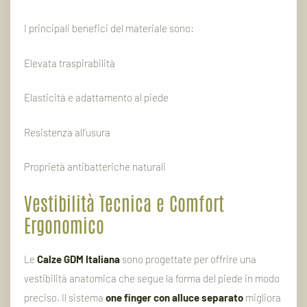
I
principali
benefici
del
materiale
sono:
Elevata
traspirabilità
Elasticità
e
adattamento
al
piede
Resistenza
all’usura
Proprietà
antibatteriche
naturali
Vestibilità
Tecnica
e
Comfort
Ergonomico
Le
Calze
GDM
Italiana
sono
progettate
per
offrire
una
vestibilità
anatomica
che
segue
la
forma
del
piede
in
modo
preciso.
Il
sistema
one
finger
con
alluce
separato
migliora