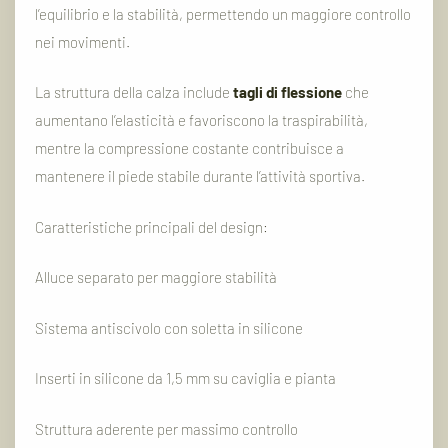
l’equilibrio
e
la
stabilità,
permettendo
un
maggiore
controllo
nei
movimenti.
La
struttura
della
calza
include
tagli
di
flessione
che
aumentano
l’elasticità
e
favoriscono
la
traspirabilità,
mentre
la
compressione
costante
contribuisce
a
mantenere
il
piede
stabile
durante
l’attività
sportiva.
Caratteristiche
principali
del
design:
Alluce
separato
per
maggiore
stabilità
Sistema
antiscivolo
con
soletta
in
silicone
Inserti
in
silicone
da
1,5
mm
su
caviglia
e
pianta
Struttura
aderente
per
massimo
controllo