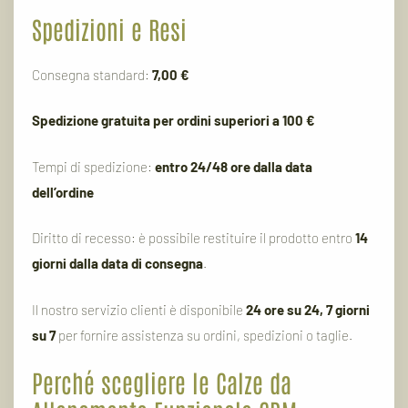
Spedizioni
e
Resi
Consegna
standard:
7,00 €
Spedizione
gratuita
per
ordini
superiori
a
100 €
Tempi
di
spedizione:
entro
24/
48
ore
dalla
data
dell’ordine
Diritto
di
recesso:
è
possibile
restituire
il
prodotto
entro
14
giorni
dalla
data
di
consegna
.
Il
nostro
servizio
clienti
è
disponibile
24
ore
su
24,
7
giorni
su
7
per
fornire
assistenza
su
ordini,
spedizioni
o
taglie.
Perché
scegliere
le
Calze
da