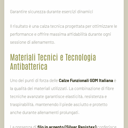
Garantire
sicurezza
durante
esercizi
dinamici
Il
risultato
è
una
calza
tecnica
progettata
per
ottimizzare
le
performance
e
offrire
massima
affidabilità
durante
ogni
sessione
di
allenamento.
Materiali
Tecnici
e
Tecnologia
Antibatterica
Uno
dei
punti
di
forza
delle
Calze
Funzionali
GDM
Italiana
è
la
qualità
dei
materiali
utilizzati.
La
combinazione
di
fibre
tecniche
avanzate
garantisce
elasticità,
resistenza
e
traspirabilità,
mantenendo
il
piede
asciutto
e
protetto
anche
durante
allenamenti
prolungati.
La
presenza
di
filo
in
argento (
Silver
Resistex)
conferisce