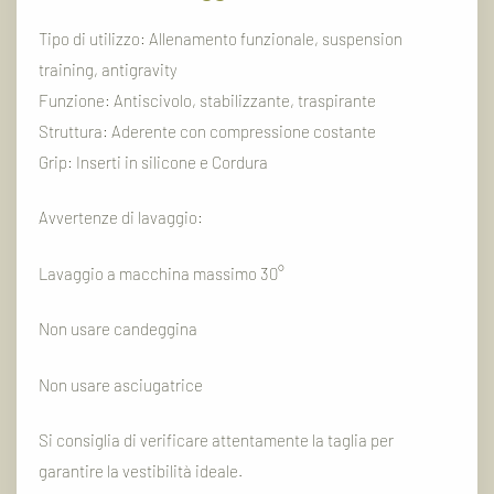
Tipo
di
utilizzo:
Allenamento
funzionale,
suspension
training,
antigravity
Funzione:
Antiscivolo,
stabilizzante,
traspirante
Struttura:
Aderente
con
compressione
costante
Grip:
Inserti
in
silicone
e
Cordura
Avvertenze
di
lavaggio:
Lavaggio
a
macchina
massimo
30°
Non
usare
candeggina
Non
usare
asciugatrice
Si
consiglia
di
verificare
attentamente
la
taglia
per
garantire
la
vestibilità
ideale.