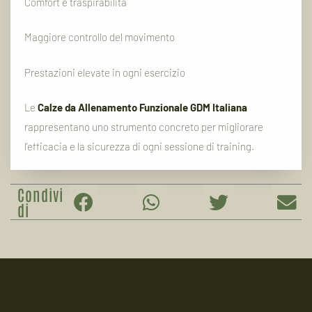
Comfort
e
traspirabilità
Maggiore
controllo
del
movimento
Prestazioni
elevate
in
ogni
esercizio
Le
Calze
da
Allenamento
Funzionale
GDM
Italiana
rappresentano
uno
strumento
concreto
per
migliorare
l’efficacia
e
la
sicurezza
di
ogni
sessione
di
training.
Condivi
di