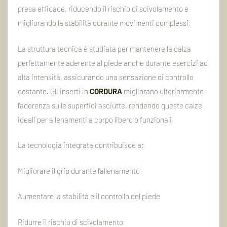
presa
efficace,
riducendo
il
rischio
di
scivolamento
e
migliorando
la
stabilità
durante
movimenti
complessi.
La
struttura
tecnica
è
studiata
per
mantenere
la
calza
perfettamente
aderente
al
piede
anche
durante
esercizi
ad
alta
intensità,
assicurando
una
sensazione
di
controllo
costante.
Gli
inserti
in
CORDURA
migliorano
ulteriormente
l’aderenza
sulle
superfici
asciutte,
rendendo
queste
calze
ideali
per
allenamenti
a
corpo
libero
o
funzionali.
La
tecnologia
integrata
contribuisce
a:
Migliorare
il
grip
durante
l’allenamento
Aumentare
la
stabilità
e
il
controllo
del
piede
Ridurre
il
rischio
di
scivolamento