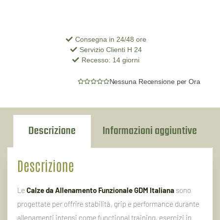
Consegna in 24/48 ore
Servizio Clienti H 24
Recesso: 14 giorni
Nessuna Recensione per Ora
Descrizione
Informazioni aggiuntive
Descrizione
Le
Calze
da
Allenamento
Funzionale
GDM
Italiana
sono
progettate
per
offrire
stabilità,
grip
e
performance
durante
allenamenti
intensi
come
functional
training,
esercizi
in