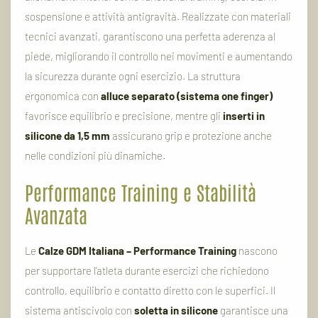
sospensione
e
attività
antigravità.
Realizzate
con
materiali
tecnici
avanzati,
garantiscono
una
perfetta
aderenza
al
piede,
migliorando
il
controllo
nei
movimenti
e
aumentando
la
sicurezza
durante
ogni
esercizio.
La
struttura
ergonomica
con
alluce
separato (
sistema
one
finger)
favorisce
equilibrio
e
precisione,
mentre
gli
inserti
in
silicone
da
1,5
mm
assicurano
grip
e
protezione
anche
nelle
condizioni
più
dinamiche.
Performance
Training
e
Stabilità
Avanzata
Le
Calze
GDM
Italiana –
Performance
Training
nascono
per
supportare
l’atleta
durante
esercizi
che
richiedono
controllo,
equilibrio
e
contatto
diretto
con
le
superfici.
Il
sistema
antiscivolo
con
soletta
in
silicone
garantisce
una