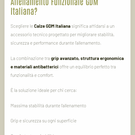
Allenamento
Funzionale
GDM
Italiana?
Scegliere
le
Calze
GDM
Italiana
significa
affidarsi
a
un
accessorio
tecnico
progettato
per
migliorare
stabilità,
sicurezza
e
performance
durante
l’allenamento.
La
combinazione
tra
grip
avanzato,
struttura
ergonomica
e
materiali
antibatterici
offre
un
equilibrio
perfetto
tra
funzionalità
e
comfort.
È
la
soluzione
ideale
per
chi
cerca:
Massima
stabilità
durante
l’allenamento
Grip
e
sicurezza
su
ogni
superficie