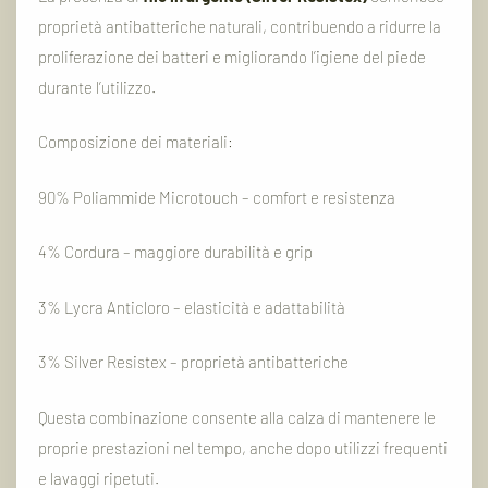
proprietà
antibatteriche
naturali,
contribuendo
a
ridurre
la
proliferazione
dei
batteri
e
migliorando
l’igiene
del
piede
durante
l’utilizzo.
Composizione
dei
materiali:
90%
Poliammide
Microtouch –
comfort
e
resistenza
4%
Cordura –
maggiore
durabilità
e
grip
3%
Lycra
Anticloro –
elasticità
e
adattabilità
3%
Silver
Resistex –
proprietà
antibatteriche
Questa
combinazione
consente
alla
calza
di
mantenere
le
proprie
prestazioni
nel
tempo,
anche
dopo
utilizzi
frequenti
e
lavaggi
ripetuti.