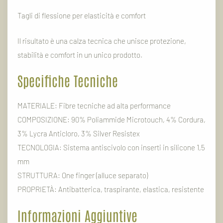
Tagli
di
flessione
per
elasticità
e
comfort
Il
risultato
è
una
calza
tecnica
che
unisce
protezione,
stabilità
e
comfort
in
un
unico
prodotto.
Specifiche
Tecniche
MATERIALE:
Fibre
tecniche
ad
alta
performance
COMPOSIZIONE:
90%
Poliammide
Microtouch,
4%
Cordura,
3%
Lycra
Anticloro,
3%
Silver
Resistex
TECNOLOGIA:
Sistema
antiscivolo
con
inserti
in
silicone
1,5
mm
STRUTTURA:
One
finger (
alluce
separato)
PROPRIETÀ:
Antibatterica,
traspirante,
elastica,
resistente
Informazioni
Aggiuntive