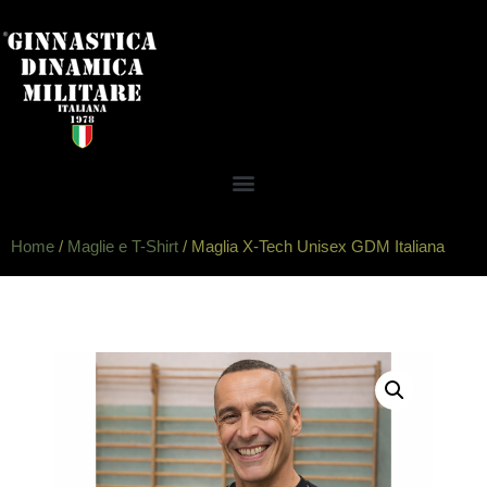
Home
/
Maglie e T-Shirt
/ Maglia X-Tech Unisex GDM Italiana