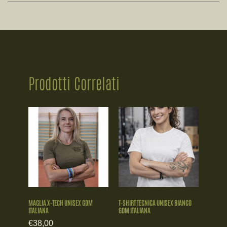
Prodotti Correlati
MAGLIA X-TECH UNISEX GDM
T-SHIRT TECNICA UNISEX BIANCO
ITALIANA
GDM ITALIANA
€
38,00