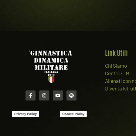
Link Utili
Chi Siamo
Centri GDM
Allenati con n
Diventa Istrut
Privacy Policy
Cookie Policy