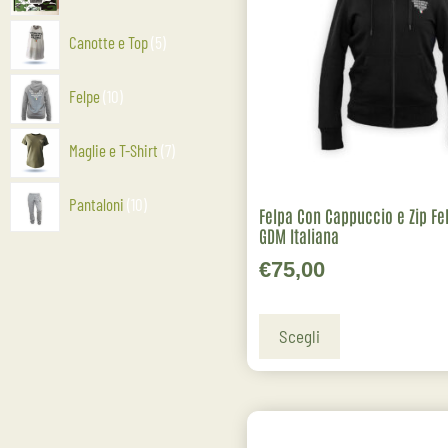
Canotte e Top
5
Felpe
10
Maglie e T-Shirt
7
Pantaloni
10
Felpa Con Cappuccio e Zip Fe
GDM Italiana
€
75,00
Scegli