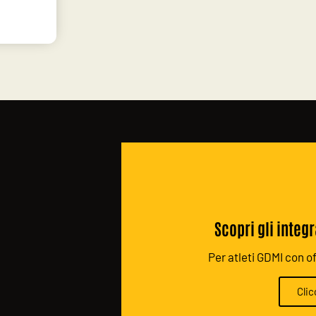
Scopri gli integr
Per atleti GDMI con off
Clic