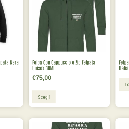
lpata Nera
Felpa Con Cappuccio e Zip Felpata
Felpa
Unisex GDMI
Itali
€
75,00
Le
Scegli