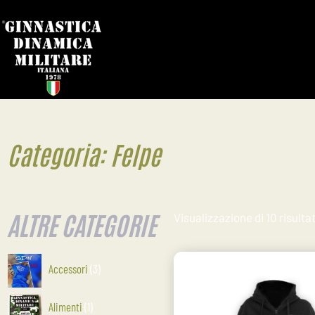
Categoria: Felpe
ALTRE CATEGORIE
Visualizzazione di 10 risultat
Accessori
3
Alimenti
1