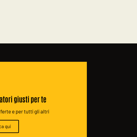
atori giusti per te
erte e per tutti gli altri
ca qui