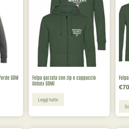
 Verde GDM
Felpa garzata con zip e cappuccio
Felpa
Unisex GDMI
€
70
Leggi tutto
Sc