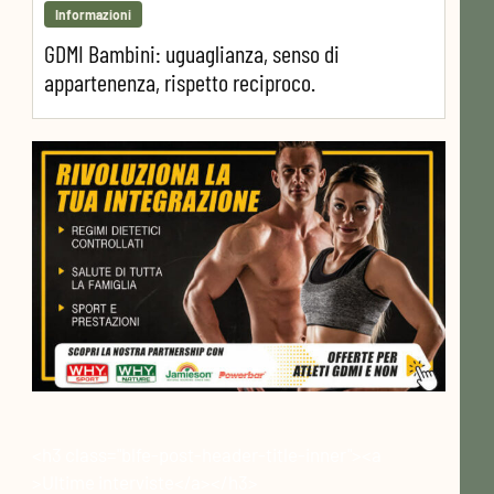
Informazioni
GDMI Bambini: uguaglianza, senso di
appartenenza, rispetto reciproco.
<h3 class="blfe-post-header-title-inner"><a
>Ultime interviste</a></h3>