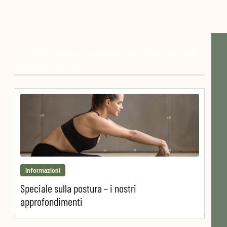
<h3 class="blfe-post-header-title-inner"><a >Altri
articoli</a></h3>
Informazioni
Speciale sulla postura – i nostri
approfondimenti