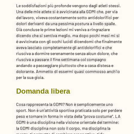
Le soddisfazioni più profonde vengono dagli atleti stessi.
Una delle mie atlete si è avvicinata alla GDMI che, per via
del lavoro, viveva costantemente sotto antidolorifici per
dolori derivanti da una pessima postura a livello spalle.
Già concluse le prime lezioni mi veniva a ringraziare
dicendo che si sentiva meglio, ma dopo pochi mesi mi si
è avvicinata con gli occhi lucidi dicendomi che finalmente
aveva lasciato completamente gli antidolorifici e che
riusciva a dormire serenamente senza alcun dolore, che
riusciva a passare il fine settimana col compagno
andando a passeggiare piuttosto che a casa distesa e
dolorante. Ammetto di essermi quasi commosso anch’io
per la sua gioia.
Domanda libera
Cosa rappresenta la GDMI? Non è semplicemente uno
sport. Non è un’attività sportiva praticata solo per perdere
peso e tornare in forma in vista della “prova costume”. LA
GDMI è una disciplina nella visione orientale del termine:
la GDMI disciplina non solo il corpo, ma disciplina la