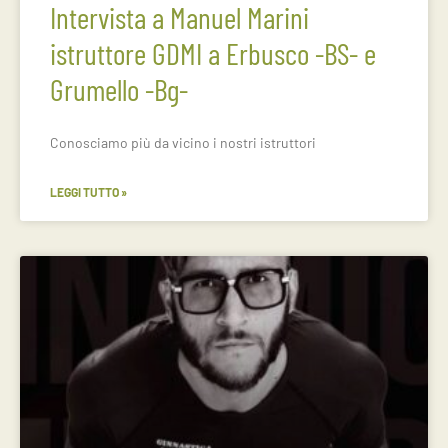
Intervista a Manuel Marini
istruttore GDMI a Erbusco -BS- e
Grumello -Bg-
Conosciamo più da vicino i nostri istruttori
LEGGI TUTTO »