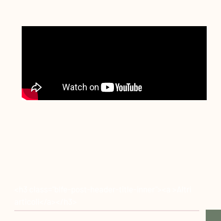
<h3 class="blfe-post-header-title-inner"><a >Altri
articoli</a></h3>