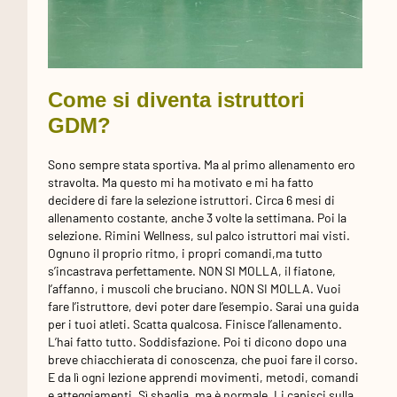
Come si diventa istruttori
GDM?
Sono sempre stata sportiva. Ma al primo allenamento ero
stravolta. Ma questo mi ha motivato e mi ha fatto
decidere di fare la selezione istruttori. Circa 6 mesi di
allenamento costante, anche 3 volte la settimana. Poi la
selezione. Rimini Wellness, sul palco istruttori mai visti.
Ognuno il proprio ritmo, i propri comandi,ma tutto
s’incastrava perfettamente. NON SI MOLLA, il fiatone,
l’affanno, i muscoli che bruciano. NON SI MOLLA. Vuoi
fare l’istruttore, devi poter dare l’esempio. Sarai una guida
per i tuoi atleti. Scatta qualcosa. Finisce l’allenamento.
L’hai fatto tutto. Soddisfazione. Poi ti dicono dopo una
breve chiacchierata di conoscenza, che puoi fare il corso.
E da lì ogni lezione apprendi movimenti, metodi, comandi
e atteggiamenti. Sì sbaglia, ma è normale. Li capisci sulla