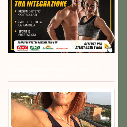
<h3 class="blfe-post-header-title-inner"><a
>Ultime interviste</a></h3>