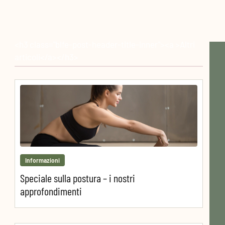
<h3 class="blfe-post-header-title-inner"><a >Altri
articoli</a></h3>
Informazioni
Speciale sulla postura – i nostri
approfondimenti