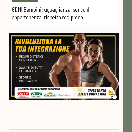
GDMI Bambini: uguaglianza, senso di
appartenenza, rispetto reciproco.
<h3 class="blfe-post-header-title-inner"><a
>Ultime interviste</a></h3>