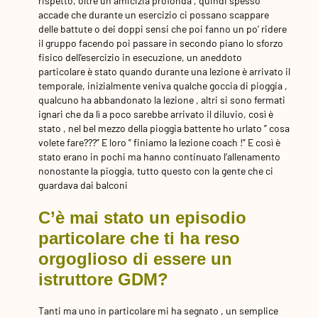
rispetto, oltre un amicizia profonda , quindi spesso
accade che durante un esercizio ci possano scappare
delle battute o dei doppi sensi che poi fanno un po’ ridere
il gruppo facendo poi passare in secondo piano lo sforzo
fisico dell’esercizio in esecuzione, un aneddoto
particolare è stato quando durante una lezione è arrivato il
temporale, inizialmente veniva qualche goccia di pioggia ,
qualcuno ha abbandonato la lezione , altri si sono fermati
ignari che da lì a poco sarebbe arrivato il diluvio, così è
stato , nel bel mezzo della pioggia battente ho urlato ” cosa
volete fare???” E loro ” finiamo la lezione coach !” E così è
stato erano in pochi ma hanno continuato l’allenamento
nonostante la pioggia, tutto questo con la gente che ci
guardava dai balconi
C’è mai stato un episodio
particolare che ti ha reso
orgoglioso di essere un
istruttore GDM?
Tanti ma uno in particolare mi ha segnato , un semplice