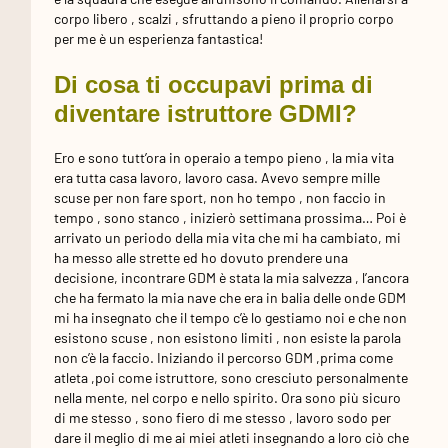
corpo libero , scalzi , sfruttando a pieno il proprio corpo
per me è un esperienza fantastica!
Di cosa ti occupavi prima di
diventare istruttore GDMI?
Ero e sono tutt’ora in operaio a tempo pieno , la mia vita
era tutta casa lavoro, lavoro casa. Avevo sempre mille
scuse per non fare sport, non ho tempo , non faccio in
tempo , sono stanco , inizierò settimana prossima… Poi è
arrivato un periodo della mia vita che mi ha cambiato, mi
ha messo alle strette ed ho dovuto prendere una
decisione, incontrare GDM è stata la mia salvezza , l’ancora
che ha fermato la mia nave che era in balia delle onde GDM
mi ha insegnato che il tempo c’è lo gestiamo noi e che non
esistono scuse , non esistono limiti , non esiste la parola
non c’è la faccio. Iniziando il percorso GDM ,prima come
atleta ,poi come istruttore, sono cresciuto personalmente
nella mente, nel corpo e nello spirito. Ora sono più sicuro
di me stesso , sono fiero di me stesso , lavoro sodo per
dare il meglio di me ai miei atleti insegnando a loro ciò che