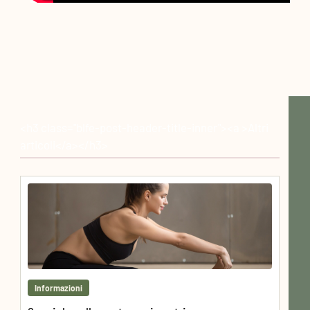
<h3 class="blfe-post-header-title-inner"><a >Altri
articoli</a></h3>
Informazioni