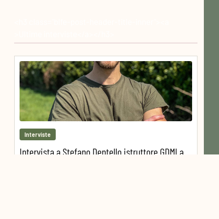
<h3 class="blfe-post-header-title-inner"><a
>Ultime interviste</a></h3>
Interviste
Intervista a Stefano Dentello istruttore GDMI a
Albavilla – CO