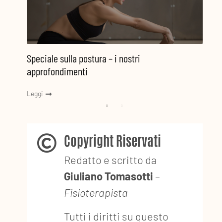
Speciale sulla postura – i nostri
Speci
approfondimenti
appr
Leggi
Leggi
Copyright Riservati
Redatto e scritto da
Giuliano Tomasotti
–
Fisioterapista
Tutti i diritti su questo