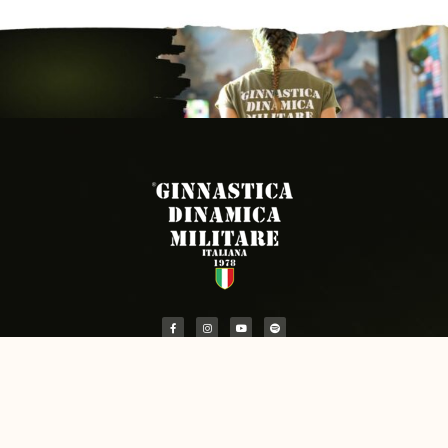
PRECEDENTE
PROSSIMO ARTICOLO
Telemedicina e certificati medici per lo sport
L’alimentazione moderna con Manuela
Privacy Policy