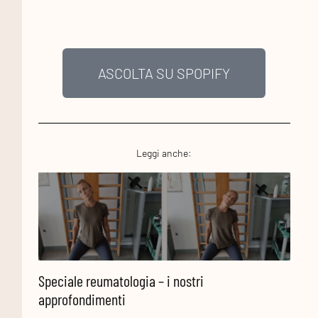
ASCOLTA SU SPOPIFY
Leggi anche:
Informazioni
I
Speciale reumatologia – i nostri
Speci
approfondimenti
appr