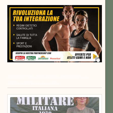
<h3 class="blfe-post-header-title-inner"><a
>Ultime interviste</a></h3>