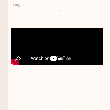
Leggi
Leggi
<h3 class="blfe-post-header-title-inner"><a >Altri