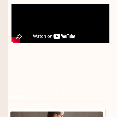
<h3 class="blfe-post-header-title-inner"><a >Altri
articoli</a></h3>