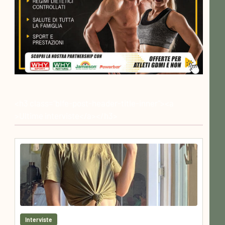
<h3 class="blfe-post-header-title-inner"><a
>Ultime interviste</a></h3>
Interviste