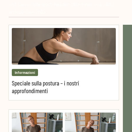
<h3 class="blfe-post-header-title-inner"><a >Altri
articoli</a></h3>
Informazioni
Speciale sulla postura – i nostri
approfondimenti