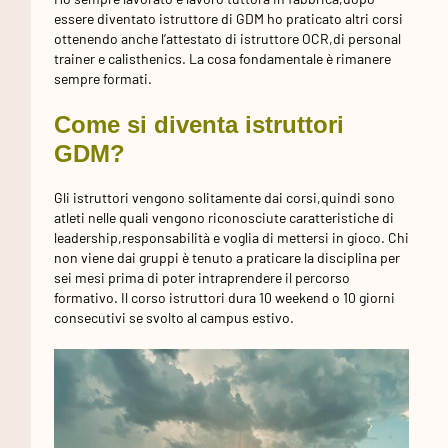
essere diventato istruttore di GDM ho praticato altri corsi
ottenendo anche l’attestato di istruttore OCR,di personal
trainer e calisthenics. La cosa fondamentale è rimanere
sempre formati.
Come si diventa istruttori
GDM?
Gli istruttori vengono solitamente dai corsi,quindi sono
atleti nelle quali vengono riconosciute caratteristiche di
leadership,responsabilità e voglia di mettersi in gioco. Chi
non viene dai gruppi è tenuto a praticare la disciplina per
sei mesi prima di poter intraprendere il percorso
formativo. Il corso istruttori dura 10 weekend o 10 giorni
consecutivi se svolto al campus estivo.