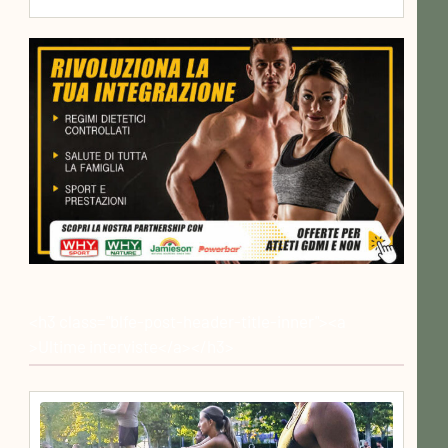
<h3 class="blfe-post-header-title-inner"><a
>Ultime interviste</a></h3>