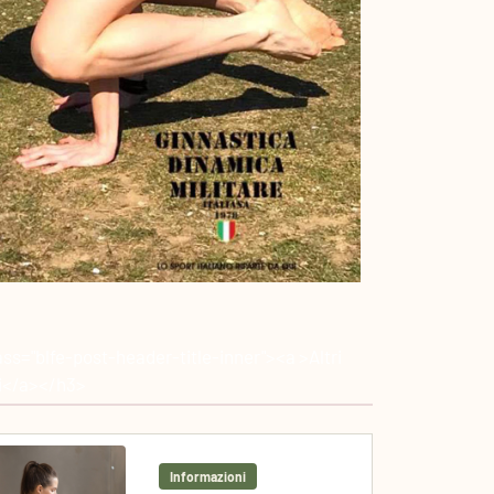
ass="blfe-post-header-title-inner"><a >Altri
li</a></h3>
Informazioni