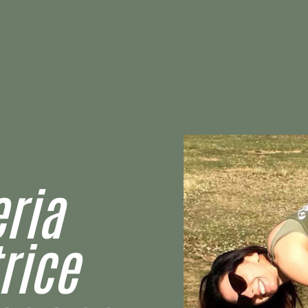
ria
rice