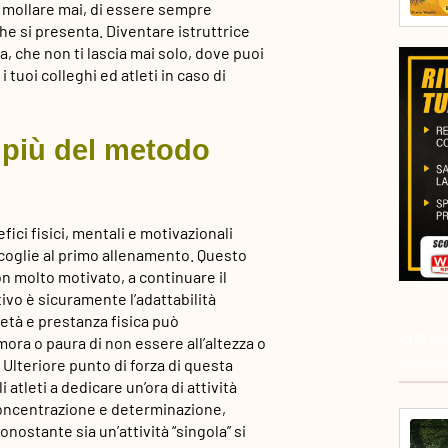
n mollare mai, di essere sempre
he si presenta. Diventare istruttrice
a, che non ti lascia mai solo, dove puoi
tuoi colleghi ed atleti in caso di
i più del metodo
ici fisici, mentali e motivazionali
coglie al primo allenamento. Questo
n molto motivato, a continuare il
ivo è sicuramente l’adattabilità
età e prestanza fisica può
<h3 cl
ora o paura di non essere all’altezza o
interv
 Ulteriore punto di forza di questa
i atleti a dedicare un’ora di attività
 concentrazione e determinazione,
nostante sia un’attività “singola” si