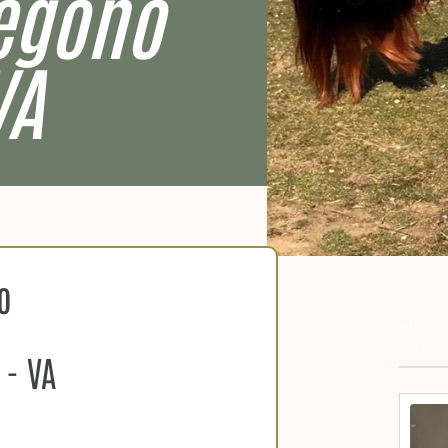
egono
VA
o
<h3 cl
artico
 - VA