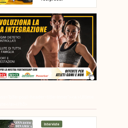
ass="blfe-post-header-title-inner"><a >Ultime
iste</a></h3>
Interviste