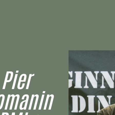
 Pier
omanin