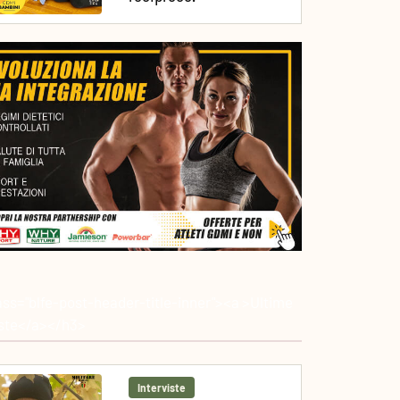
ass="blfe-post-header-title-inner"><a >Ultime
iste</a></h3>
Interviste