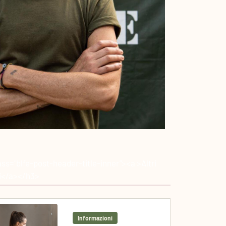
ass="blfe-post-header-title-inner"><a >Altri
li</a></h3>
Informazioni