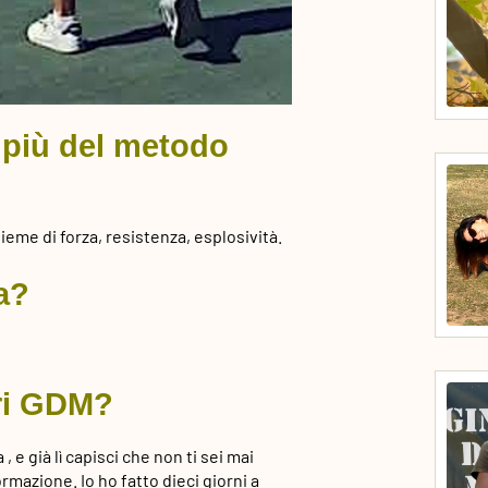
i più del metodo
eme di forza, resistenza, esplosività.
a?
ori GDM?
, e già lì capisci che non ti sei mai
rmazione. Io ho fatto dieci giorni a