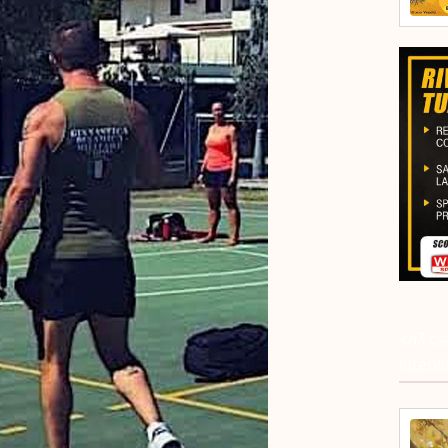
<h3 cl
interv