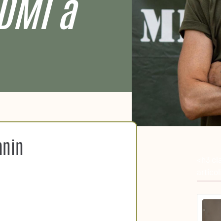
GDMI a
anin
<h3 cl
artico