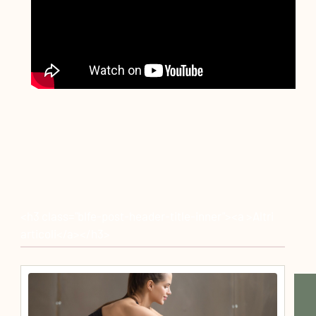
<h3 class="blfe-post-header-title-inner"><a >Altri
articoli</a></h3>