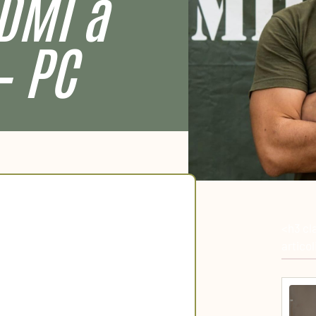
GDMI a
– PC
<h3 cl
artico