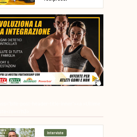
ass="blfe-post-header-title-inner"><a >Ultime
iste</a></h3>
Interviste