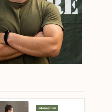
ass="blfe-post-header-title-inner"><a >Altri
li</a></h3>
Informazioni