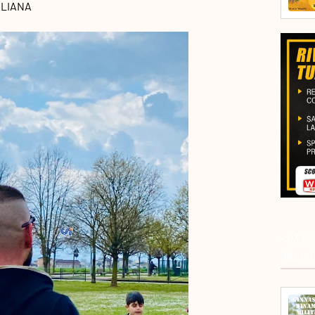
ALIANA
<h3 cl
interv