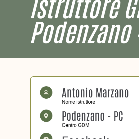
istruttore 
Podenzano 
Antonio Marzano
Nome istruttore
Podenzano - PC
Centro GDM