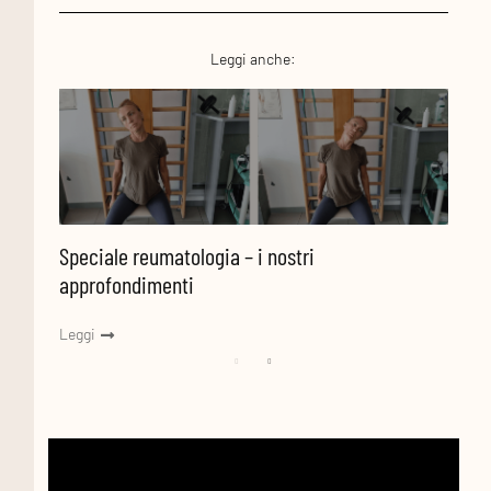
Leggi anche:
Informazioni
I
Speciale sulla postura – i nostri
Speci
approfondimenti
appr
Leggi
Leggi