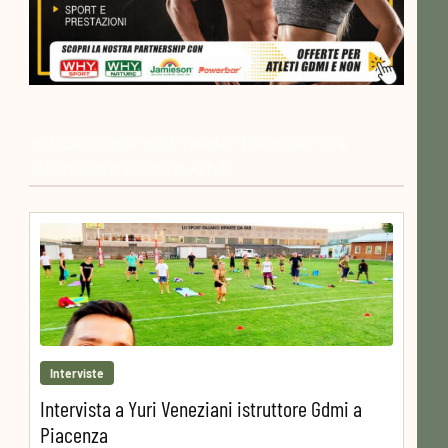
<h3 class="blfe-post-header-title-inner"><a
>Ultime interviste</a></h3>
Interviste
Intervista a Yuri Veneziani istruttore Gdmi a
Piacenza