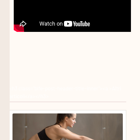
<h3 class="blfe-post-header-title-inner"><a >Altri
articoli</a></h3>